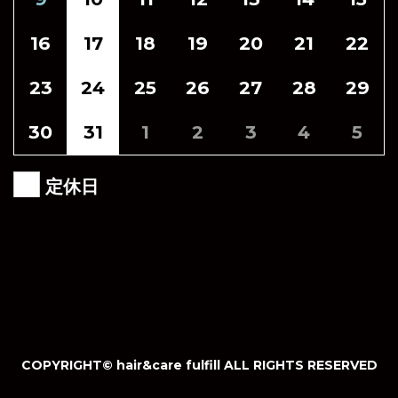
16
17
18
19
20
21
22
23
24
25
26
27
28
29
30
31
1
2
3
4
5
定休日
COPYRIGHT©︎ hair&care fulfill ALL RIGHTS RESERVED